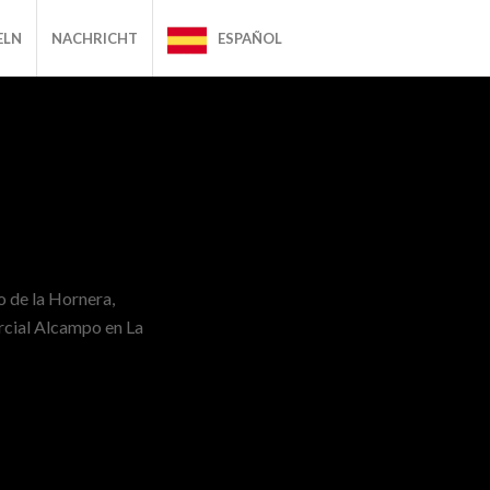
ELN
NACHRICHT
ESPAÑOL
o de la Hornera,
rcial Alcampo en La