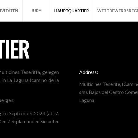
IVITÄTEN
JURY
HAUPTQUARTIER
WETTBEWERBSREG
IER
ulticines Teneriffa, gelegen
Address:
in La Laguna (camino de la
Multicines Tenerife, (Camin
s/n). Bajos del Centro Come
bergen:
Laguna
g im September 2023 (ab 7.
en Zeitplan finden Sie unter