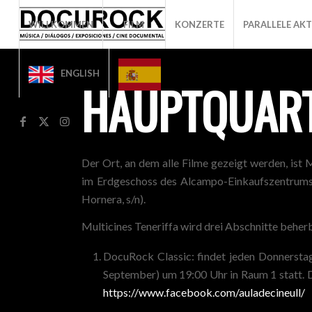
WILLKOMMEN
FILM
KONZERTE
PARALLELE AKT
ENGLISH
HAUPTQUART
Der Ort, an dem alle Filme gezeigt werden, ist M
im Erdgeschoss des Alcampo-Einkaufszentrums 
Hornera, s/n).
Multicines Teneriffa wird drei Abschnitte beher
DocuRock Classic: findet jeden Donnersta
September) um 19:00 Uhr in Raum 1 statt. D
https://www.facebook.com/auladecineull/