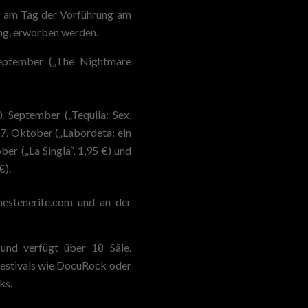
h am Tag der Vorführung am
ung, erworben werden.
September („The Nightmare
. September („Tequila: Sex,
 7. Oktober („Labordeta: ein
er („La Singla“, 1,95 €) und
€).
estenerife.com und an der
und verfügt über 18 Säle.
estivals wie DocuRock oder
ks.