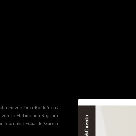
Rahmen von DocuRock 9 das
t von La Habitación Roja, im
er Journalist Eduardo García