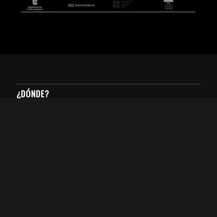
¿DÓNDE?
Teatro Príncipe Felipe
Calle El Casino, 7
Tegueste
¿CUÁNDO?