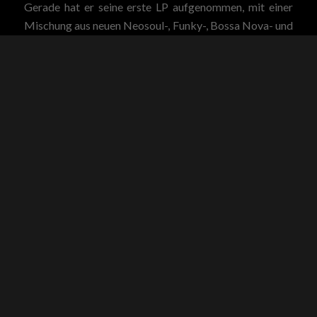
Gerade hat er seine erste LP aufgenommen, mit einer
Mischung aus neuen Neosoul-, Funky-, Bossa Nova- und
Reggae-Songs, und der Videoclip »Earth and Fire«
wurde kürzlich bei Sofar Sound uraufgeführt.