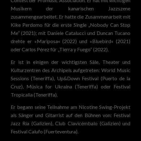
Contest der Promusic Association. Er hat mit wichtigen
Musikern der kanarischen Jazzszene
zusammengearbeitet. Er hatte die Zusammenarbeit mit
Kike Perdomo für die erste Single „Nobody Can Stop
Me“ (2021); mit Daniele Catalucci und Duncan Tucano
drehte er »Mariposa« (2022) und »Bluebird« (2021)
oder Carlos Pérez für „Tierra y Fuego“ (2022).
Er ist in einigen der wichtigsten Säle, Theater und
Kulturzentren des Archipels aufgetreten: World Music
Sessions (Teneriffa), Up&Down Festival (Puerto de la
Cruz), Música for Ukraina (Teneriffa) oder Festival
Tropicalia (Teneriffa).
Er begann seine Teilnahme am Nicotine Swing-Projekt
als Sänger und Gitarrist auf den Bühnen von: Festival
Jazz Ría (Galizien), Club Clavicémbalo (Galizien) und
Festival Calufo (Fuerteventura).