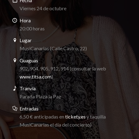
Fecha
Viernes 24 de octubre
Hora
20:00 horas
Lugar
MusiCanarias (Calle Castro, 22)
Guaguas
902, 904, 905, 912, 914 (consultar la web
www.titsa.com
)
Tranvía
Parada Plaza la Paz
Entradas
6,50 € anticipadas en
tickety.es
y taquilla
MusiCanarias el día del concierto)