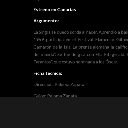
Estreno en Canarias
Argumento:
La Singla se quedó sorda al nacer. Aprendió a bail
1969 participa en el Festival Flamenco Gita
Camarón de la Isla. La prensa alemana la califi
del mundo”. Se fue de gira con Ella Fitzgerald. 
Tarantos”, que estuvo nominada a los Óscar.
Ficha técnica:
Dirección: Paloma Zapata
Guion: Paloma Zapata
Fotografía: Iñaki Gorraiz
Música: Juliane Heinemann