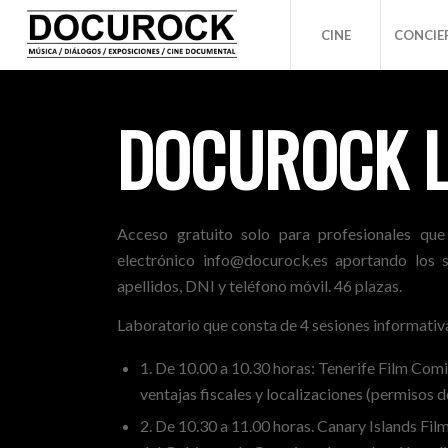
CINE
CONCIE
DOCUROCK 
Acceso gratuito solo para profesionales que
electrónico info@docurock.es aportando los 
apellidos, DNI y teléfono móvil. 46 plazas.
Laboratorio que consta de 4 sesiones informativ
1. De 10.00 a 10.30 horas: Tenerife Film Com
ventajas fiscales y localizaciones (permisos d
2. De 10.30 a 11.00 horas. Canary Islands Fi