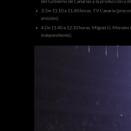
del Gobierno de Canarias a la producción y di
3. De 11.10 a 11.40 horas. TV Canaria (prec
emisión).
4.De 11.40 a 12.10 horas. Miguel G. Morales 
independiente).