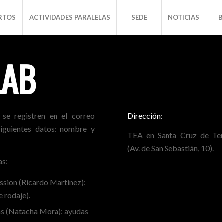
RTOS
ACTIVIDADES PARALELAS
SEDE
NOTICIAS
LAB
 se registren en el correo
Dirección:
siguientes datos: nombre y
TEA en Santa Cruz de Ten
(Av. de San Sebastián, 10).
as:
ission (Ricardo Martínez):
e rodaje).
lms (Natacha Mora): ayudas