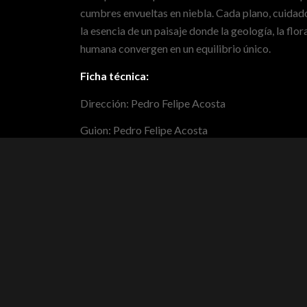
cumbres envueltas en niebla. Cada plano, cuida
la esencia de un paisaje donde la geología, la flora,
humana convergen en un equilibrio único.
Ficha técnica:
Dirección: Pedro Felipe Acosta
Guion: Pedro Felipe Acosta
Calificación ICCA:
Apta para todos los públicos